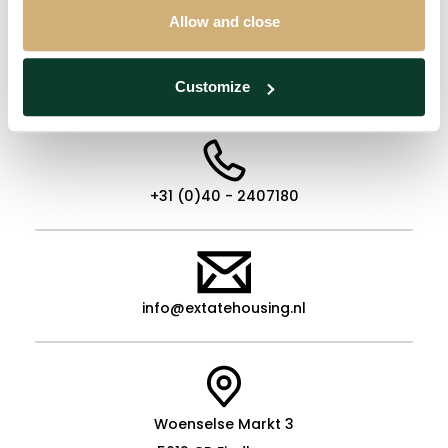
kritiek op de doelmatigheid van de wet.
Allow and close
Customize
+31 (0)40 - 2407180
info@extatehousing.nl
Woenselse Markt 3