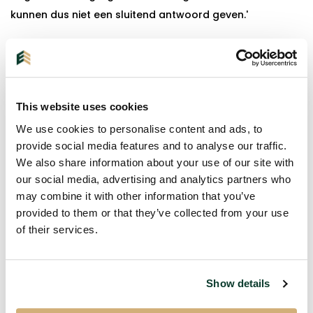
kunnen dus niet een sluitend antwoord geven.'
Volgens de partij is het gewenste effect heel simpel:
aanbod vergroten, vraag verlagen. 'Als er wetten en
regels op tafel liggen die dit niet bewerkstelligen, dan
zullen wij hierover kritische vragen stellen. De details van
This website uses cookies
wetten zullen belangrijk zijn bij het komen tot een
We use cookies to personalise content and ads, to
oordeel over de wet.’
provide social media features and to analyse our traffic.
We also share information about your use of our site with
Op de vraag of de wet alsnog controversieel verklaard
our social media, advertising and analytics partners who
kan worden, worden onduidelijk gereageerd: 'Dat zou
may combine it with other information that you’ve
een mogelijkheid kunnen zijn.'
provided to them or that they’ve collected from your use
of their services.
Woensdag 31 januari zal er in de Tweede Kamer een
debat plaatsvinden over de Wet Betaalbare Huur. Deze
moet namelijk nog goedgekeurd worden door de Eerste
Show details
en Tweede kamer. Eerder uitte de Raad van State ook al