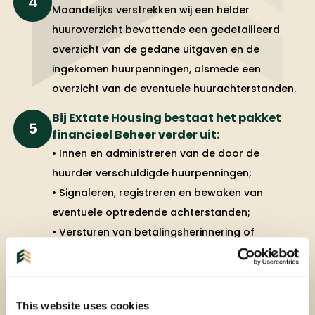
4
Maandelijks verstrekken wij een helder
huuroverzicht bevattende een gedetailleerd
overzicht van de gedane uitgaven en de
ingekomen huurpenningen, alsmede een
overzicht van de eventuele huurachterstanden.
Bij Extate Housing bestaat het pakket
5
financieel Beheer verder uit:
• Innen en administreren van de door de
huurder verschuldigde huurpenningen;
• Signaleren, registreren en bewaken van
eventuele optredende achterstanden;
• Versturen van betalingsherinnering of
aanmaningen en indien nodig inschakelen van
een deurwaarder;
• Maandelijkse rapportages;
This website uses cookies
• Op verzoek verzorgen van andere overzichten;