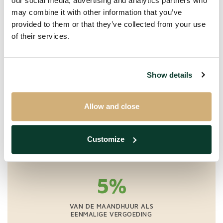
our social media, advertising and analytics partners who
Meer informatie
may combine it with other information that you’ve
provided to them or that they’ve collected from your use
Voor huurprijzen boven de € 1.500 vragen wij voor een
of their services.
losse bemiddeling eenmalig 85% van de maandhuurprijs.
Al onze prijzen zijn excl. btw. Bij meerdere panden
hanteren wij aangepaste prijzen.
Show details
Allow and close
Premium
BASIS + FINANCIEEL BEHEER
Customize
5%
VAN DE MAANDHUUR ALS
EENMALIGE VERGOEDING