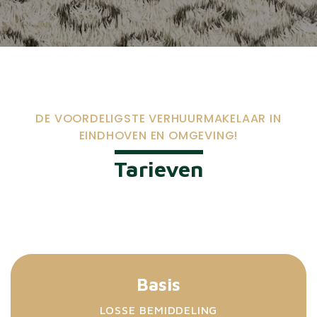
DE VOORDELIGSTE VERHUURMAKELAAR IN
EINDHOVEN EN OMGEVING!
Tarieven
Basis
LOSSE BEMIDDELING