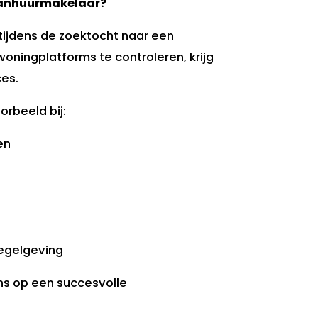
aanhuurmakelaar?
tijdens de zoektocht naar een
woningplatforms te controleren, krijg
ces.
rbeeld bij:
en
egelgeving
ans op een succesvolle