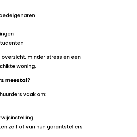
goedeigenaren
lingen
studenten
 overzicht, minder stress en een
chikte woning.
rs meestal?
rhuurders vaak om:
wijsinstelling
 zelf of van hun garantstellers