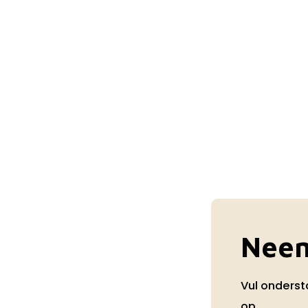
Neem
Vul onderst
op.