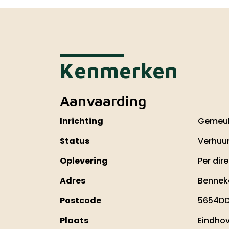
Kenmerken
Aanvaarding
Inrichting
Gemeub
Status
Verhuu
Oplevering
Per dir
Adres
Bennek
Postcode
5654D
Plaats
Eindho