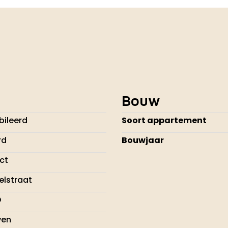
Bouw
ileerd
Soort appartement
rd
Bouwjaar
ect
elstraat
D
ven