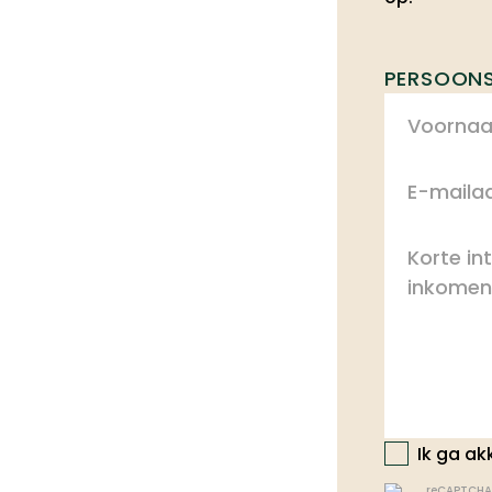
PERSOON
Ik ga ak
reCAPTCHA