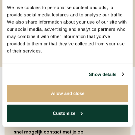
We use cookies to personalise content and ads, to
2 kamers
provide social media features and to analyse our traffic.
49m²
We also share information about your use of our site with
Gestoffeerd
our social media, advertising and analytics partners who
may combine it with other information that you’ve
provided to them or that they’ve collected from your use
of their services.
Show details
Neem contact met ons
Allow and close
op!
Customize
Vul onderstaande gegevens in en wij nemen zo
snel mogelijk contact met je op.