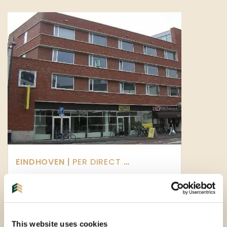
EINDHOVEN |
PER DIRECT
| APPARTEMENT
Geldropseweg
5611SH
€ 1.145 P.M. EX.
This website uses cookies