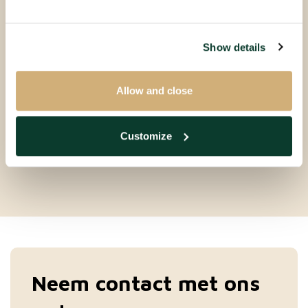
Geldropseweg
5611SH
Show details
€ 1.145 P.M. EX.
2 kamers
Allow and close
49m²
Gestoffeerd
Customize
Neem contact met ons