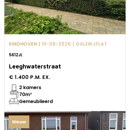
EINDHOVEN |
10-09-2026
| GALERIJFLAT
5612JL
Leeghwaterstraat
€ 1.400 P.M. EX.
2 kamers
70m²
Gemeubileerd
Nieuw