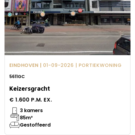
EINDHOVEN |
01-09-2026
| PORTIEKWONING
5611GC
Keizersgracht
€ 1.600 P.M. EX.
3 kamers
85m²
Gestoffeerd