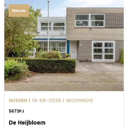
Nieuw
NUENEN |
14-08-2026
| WOONHUIS
5673PJ
De Heijbloem