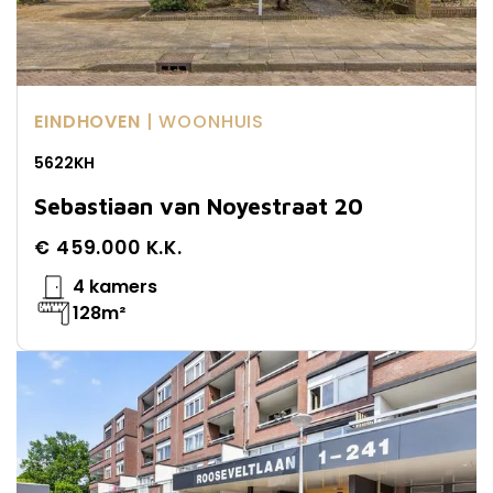
EINDHOVEN
| WOONHUIS
5622KH
Sebastiaan van Noyestraat 20
€ 459.000 K.K.
4 kamers
128m²