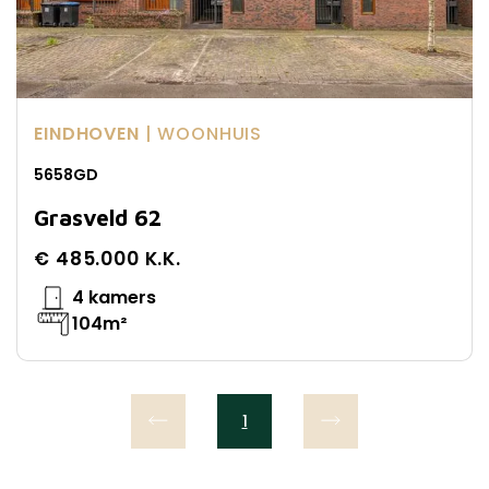
EINDHOVEN
| WOONHUIS
5658GD
Grasveld 62
€ 485.000 K.K.
4 kamers
104m²
1