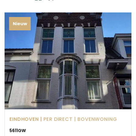
Nieuw
EINDHOVEN |
PER DIRECT
| BOVENWONING
5611GW