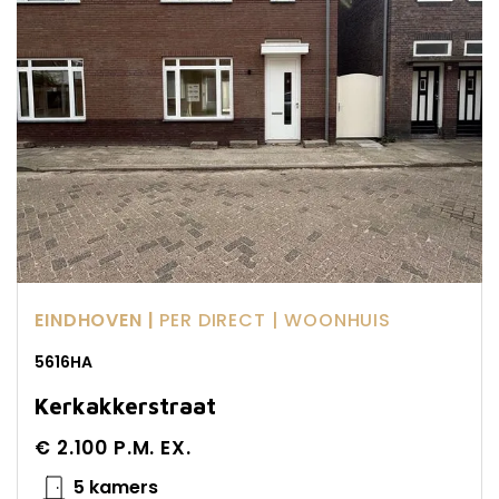
EINDHOVEN |
PER DIRECT
| WOONHUIS
5616HA
Kerkakkerstraat
€ 2.100 P.M. EX.
5 kamers