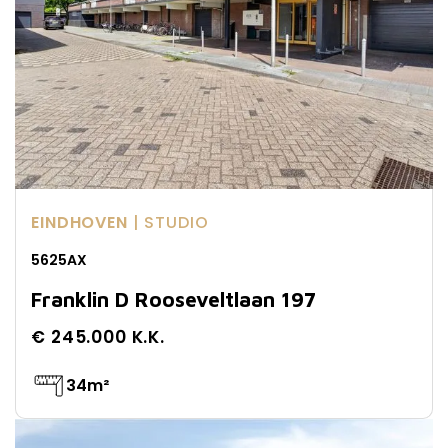
EINDHOVEN
| STUDIO
5625AX
Franklin D Rooseveltlaan 197
€ 245.000 K.K.
34m²