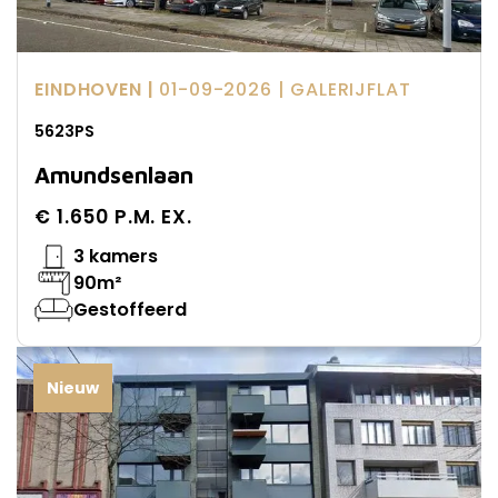
EINDHOVEN |
01-09-2026
| GALERIJFLAT
5623PS
Amundsenlaan
€ 1.650 P.M. EX.
3 kamers
90m²
Gestoffeerd
Nieuw