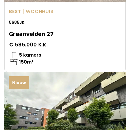
BEST
| WOONHUIS
5685JK
Graanvelden 27
€ 585.000 K.K.
5 kamers
150m²
Nieuw