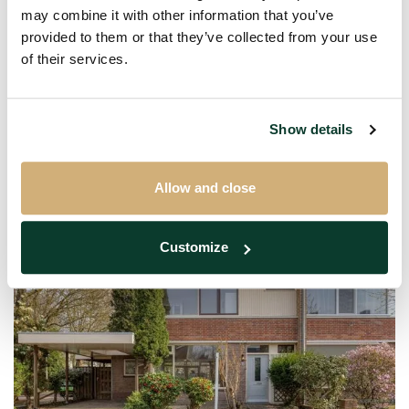
5611SH
may combine it with other information that you’ve
provided to them or that they’ve collected from your use
Geldropseweg
of their services.
€ 1.145 P.M. EX.
2 kamers
Show details
49m²
Gestoffeerd
Allow and close
Verkocht onder voorbehoud
Customize