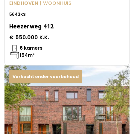
EINDHOVEN
| WOONHUIS
5643KS
Heezerweg 412
€ 550.000 K.K.
6 kamers
154m²
Verkocht onder voorbehoud