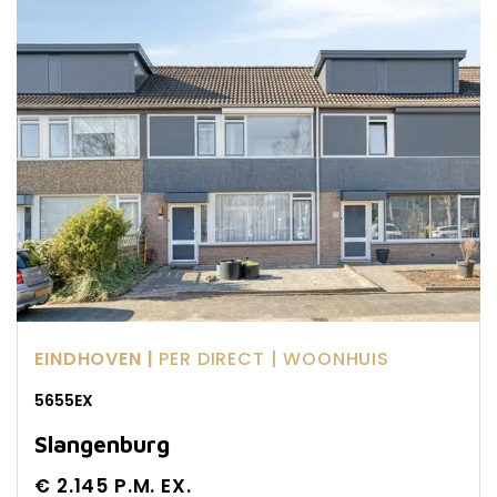
EINDHOVEN |
PER DIRECT
| WOONHUIS
5655EX
Slangenburg
€ 2.145 P.M. EX.