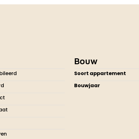
Bouw
ileerd
Soort appartement
rd
Bouwjaar
ect
aat
ven