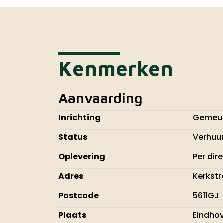
Kenmerken
Aanvaarding
Inrichting
Gemeub
Status
Verhuu
Oplevering
Per dir
Adres
Kerkstr
Postcode
5611GJ
Plaats
Eindho