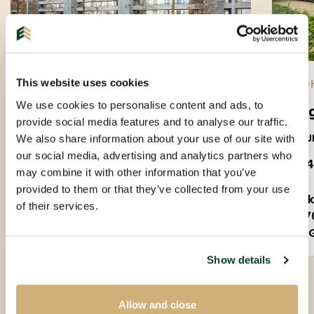
EINDHOVEN |
01-09-2026
| APPARTEMENT
EIND
This website uses cookies
We use cookies to personalise content and ads, to
Amundsenlaan
Lee
provide social media features and to analyse our traffic.
5623PS
5612J
We also share information about your use of our site with
our social media, advertising and analytics partners who
€ 1.650 P.M. EX.
€ 1.
may combine it with other information that you’ve
provided to them or that they’ve collected from your use
3 kamers
2 
of their services.
90m²
7
Gestoffeerd
Show details
Allow and close