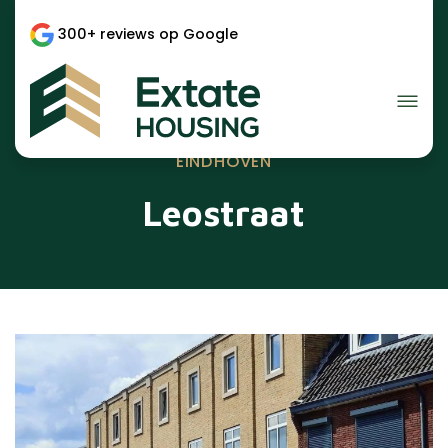
300+ reviews op Google
EINDHOVEN
Leostraat