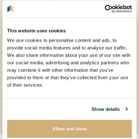
EINDHOVEN |
PER DIRECT
| APPARTEMENT
This website uses cookies
Geldropseweg
We use cookies to personalise content and ads, to
provide social media features and to analyse our traffic.
5611SH
We also share information about your use of our site with
€ 1.145 P.M. EX.
our social media, advertising and analytics partners who
may combine it with other information that you’ve
2 kamers
provided to them or that they’ve collected from your use
49m²
of their services.
Gestoffeerd
Show details
Allow and close