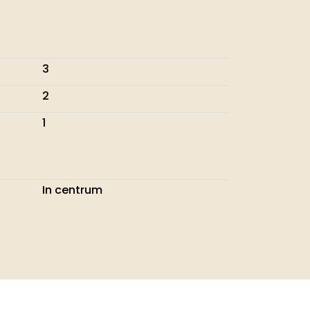
3
2
1
In centrum