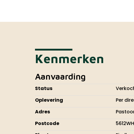
Kenmerken
Aanvaarding
Status
Verkoc
Oplevering
Per dir
Adres
Pastoor
Postcode
5612W