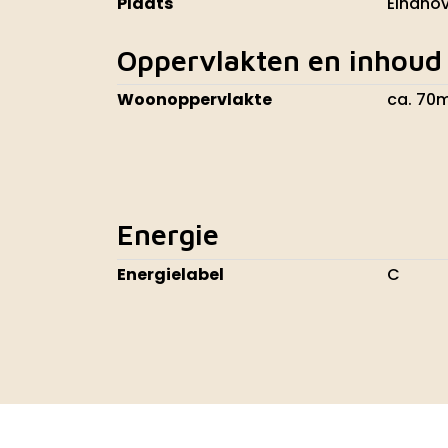
Plaats
Eindho
Oppervlakten en inhoud
Woonoppervlakte
ca. 70
Energie
Energielabel
C