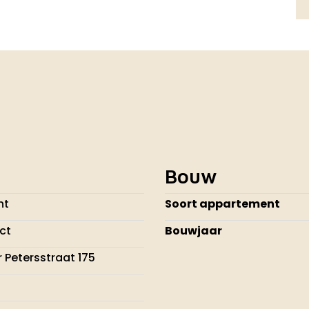
Bouw
ht
Soort appartement
ect
Bouwjaar
 Petersstraat 175
H