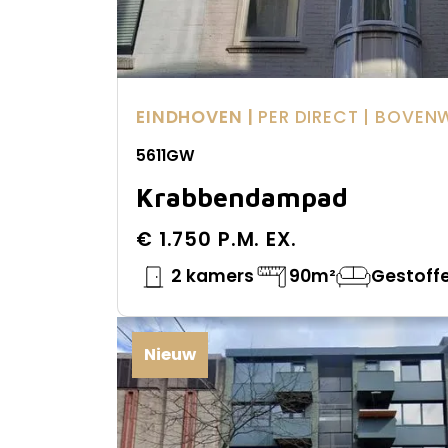
EINDHOVEN |
PER DIRECT
| BOVEN
5611GW
Krabbendampad
€ 1.750 P.M. EX.
2 kamers
90m²
Gestoff
Nieuw