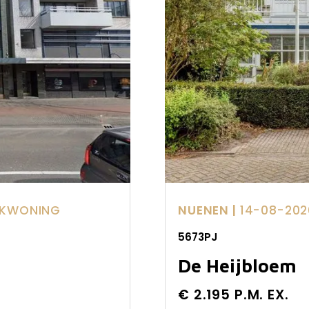
IEKWONING
NUENEN |
14-08-202
5673PJ
De Heijbloem
€ 2.195 P.M. EX.