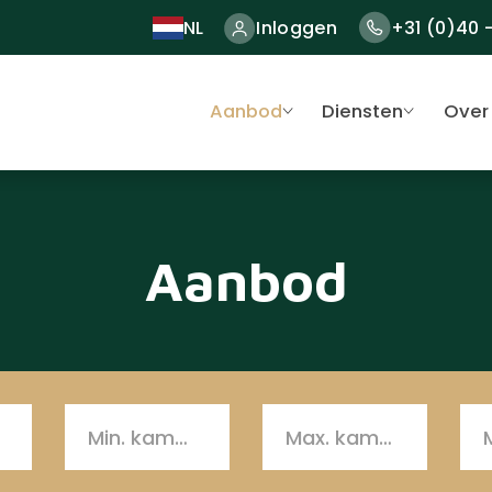
NL
Inloggen
+31 (0)40 
Aanbod
Diensten
Over
Aanbod
Min. kamers
Max. kamers