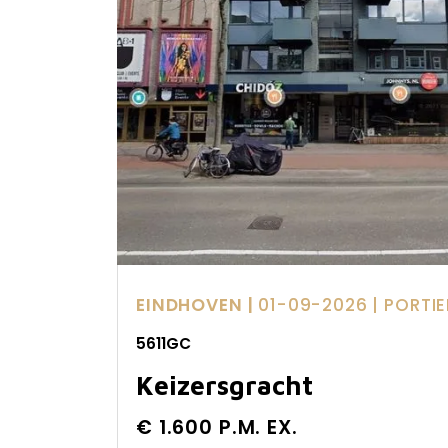
EINDHOVEN |
01-09-2026
| PORT
5611GC
Keizersgracht
€ 1.600 P.M. EX.