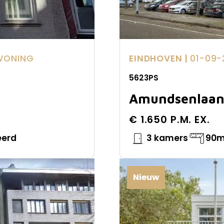
WONING
EINDHOVEN |
01-09-
5623PS
Amundsenlaa
€ 1.650 P.M. EX.
eerd
3 kamers
90m
Nieuw