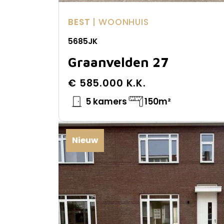
BEST
| WOONHUIS
5685JK
Graanvelden 27
€ 585.000 K.K.
5 kamers
150m²
Nieuw