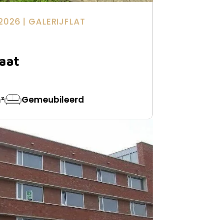
2026
| GALERIJFLAT
aat
²
Gemeubileerd