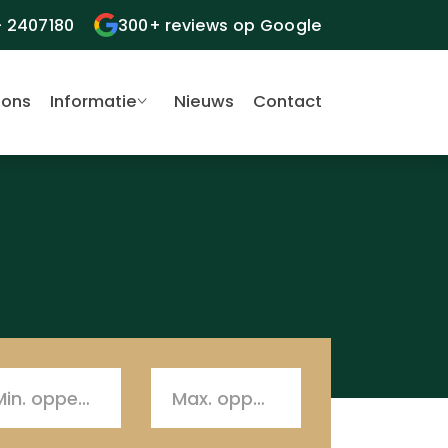
- 2407180
300+ reviews op Google
 ons
Informatie
Nieuws
Contact
Min. oppervlakte
Max. oppervlakte