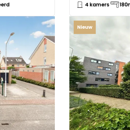
eerd
4 kamers
180
Nieuw