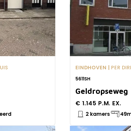
UIS
EINDHOVEN |
PER DI
5611SH
Geldropseweg
€ 1.145 P.M. EX.
eerd
2 kamers
49m