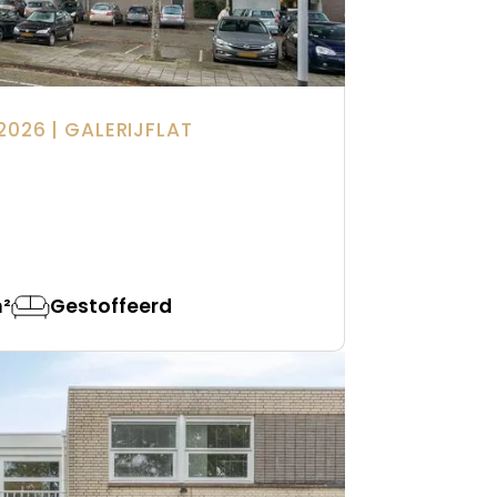
2026
| GALERIJFLAT
n
²
Gestoffeerd