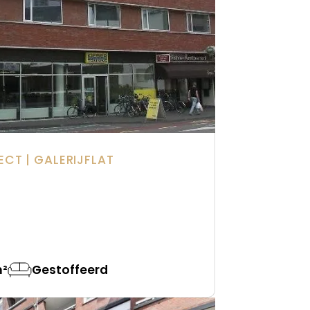
RECT
| GALERIJFLAT
²
Gestoffeerd