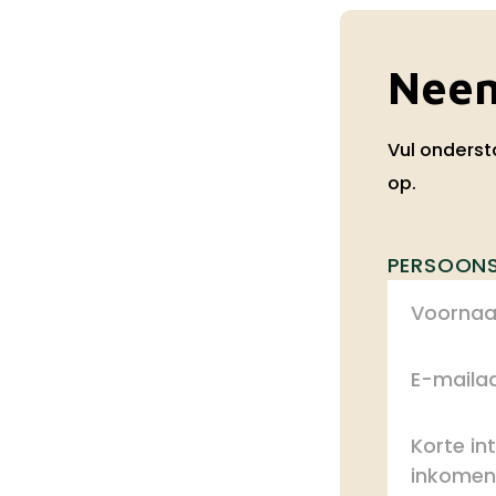
Neem
Vul onderst
op.
PERSOON