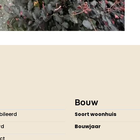
Bouw
ileerd
Soort woonhuis
rd
Bouwjaar
ect