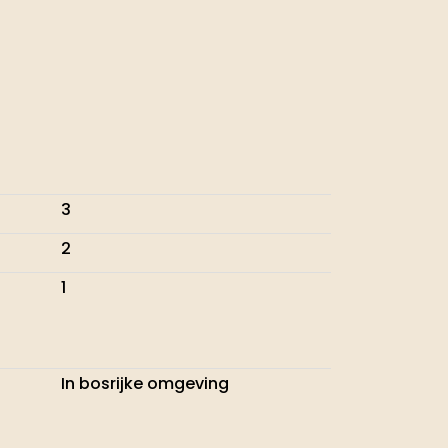
3
2
1
In bosrijke omgeving